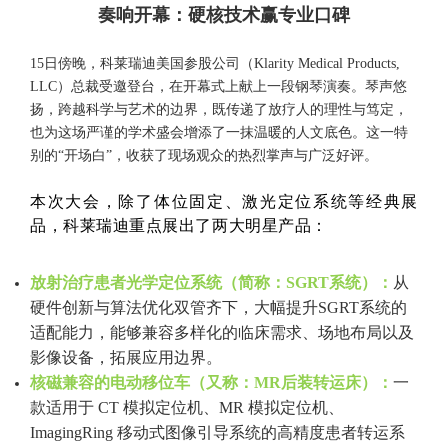
奏响开幕：硬核技术赢专业口碑
15日傍晚，科莱瑞迪美国参股公司（Klarity Medical Products,
LLC）总裁受邀登台，在开幕式上献上一段钢琴演奏。琴声悠
扬，跨越科学与艺术的边界，既传递了放疗人的理性与笃定，
也为这场严谨的学术盛会增添了一抹温暖的人文底色。这一特
别的“开场白”，收获了现场观众的热烈掌声与广泛好评。
本次大会，除了体位固定、激光定位系统等经典展
品，科莱瑞迪重点展出了两大明星产品：
放射治疗患者光学定位系统（简称：SGRT系统）：
从
硬件创新与算法优化双管齐下，大幅提升SGRT系统的
适配能力，能够兼容多样化的临床需求、场地布局以及
影像设备，拓展应用边界。
核磁兼容的电动移位车（又称：MR后装转运床）：
一
款适用于 CT 模拟定位机、MR 模拟定位机、
ImagingRing 移动式图像引导系统的高精度患者转运系