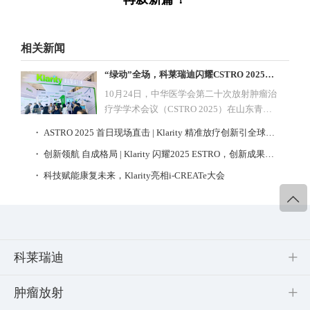
相关新闻
“绿动”全场，科莱瑞迪闪耀CSTRO 2025开幕日
10月24日，中华医学会第二十次放射肿瘤治
疗学学术会议（CSTRO 2025）在山东青岛
正式拉开序幕。
・ ASTRO 2025 首日现场直击 | Klarity 精准放疗创新引全球瞩目
・ 创新领航 自成格局 | Klarity 闪耀2025 ESTRO，创新成果引领行业新风向
・ 科技赋能康复未来，Klarity亮相i-CREATe大会
科莱瑞迪
肿瘤放射